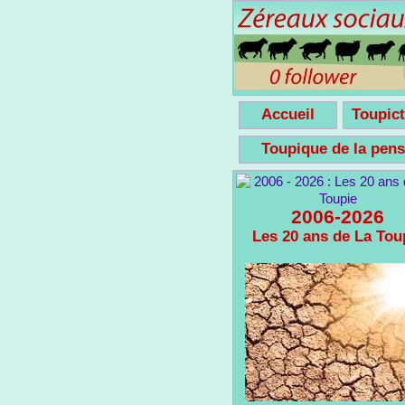
Accueil
Toupict
Toupique de la pe
2006-2026
Les 20 ans de La Tou