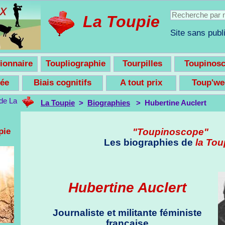
La Toupie
Site sans publi
ionnaire
Toupliographie
Tourpilles
Toupinos
nsée
Biais cognitifs
A tout prix
Toup'w
La Toupie
>
Biographies
> Hubertine Auclert
pie
"Toupinoscope"
Les biographies de
la Tou
Hubertine Auclert
Journaliste et militante féministe
française