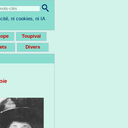
cité, ni cookies, ni IA
cope
Toupival
eets
Divers
pie