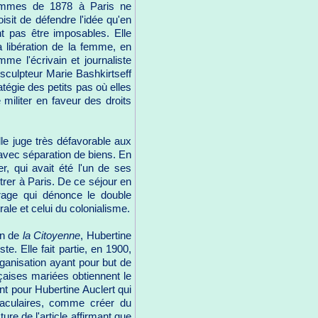
femmes de 1878 à Paris ne
sit de défendre l'idée qu'en
t pas être imposables. Elle
a libération de la femme, en
e l'écrivain et journaliste
 sculpteur Marie Bashkirtseff
tégie des petits pas où elles
e militer en faveur des droits
lle juge très défavorable aux
avec séparation de biens. En
er, qui avait été l'un de ses
trer à Paris. De ce séjour en
rage qui dénonce le double
ale et celui du colonialisme.
on de
la Citoyenne
, Hubertine
e. Elle fait partie, en 1900,
rganisation ayant pour but de
çaises mariées obtiennent le
nt pour Hubertine Auclert qui
taculaires, comme créer du
re de l'article affirmant que