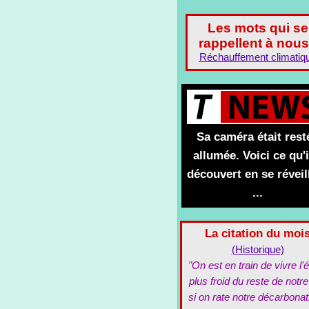
Les mots qui se
rappellent à nous
Réchauffement climatiq
Sa caméra était rest
allumée. Voici ce qu'i
découvert en se réveil
...
La citation du moi
(Historique)
"On est en train de vivre l'é
plus froid du reste de notre
si on rate notre décarbonat