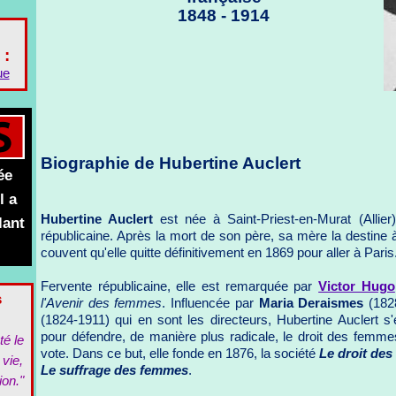
1848 - 1914
 :
ue
Biographie de Hubertine Auclert
ée
l a
Hubertine Auclert
est née à Saint-Priest-en-Murat (Allier
lant
républicaine. Après la mort de son père, sa mère la destine 
couvent qu'elle quitte définitivement en 1869 pour aller à Paris
Fervente républicaine, elle est remarquée par
Victor Hugo
s
l'Avenir des femmes
. Influencée par
Maria Deraismes
(182
(1824-1911) qui en sont les directeurs, Hubertine Auclert
pour défendre, de manière plus radicale, le droit des femmes 
té le
vote. Dans ce but, elle fonde en 1876, la société
Le droit de
 vie,
Le suffrage des femmes
.
ion."