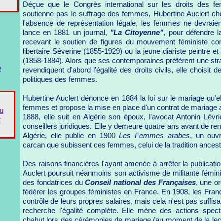
Déçue que le Congrès international sur les droits des 
soutienne pas le suffrage des femmes, Hubertine Auclert choi
l'absence de représentation légale, les femmes ne devraien
lance en 1881 un journal,
"La Citoyenne"
, pour défendre l
recevant le soutien de figures du mouvement féministe comm
libertaire Séverine (1855-1929) ou la jeune diariste peintre et
(1858-1884). Alors que ses contemporaines préfèrent une stra
e
revendiquent d'abord l'égalité des droits civils, elle choisit d
politiques des femmes.
Hubertine Auclert dénonce en 1884 la loi sur le mariage qu'e
femmes et propose la mise en place d'un contrat de mariage 
du
1888, elle suit en Algérie son époux, l'avocat Antonin Lévri
t
conseillers juridiques. Elle y demeure quatre ans avant de ren
Algérie, elle publie en 1900
Les Femmes arabes
, un ouv
carcan que subissent ces femmes, celui de la tradition ancestr
Des raisons financières l'ayant amenée à arrêter la publicati
Auclert poursuit néanmoins son activisme de militante féminist
des fondatrices du
Conseil national des Françaises
, une o
fédérer les groupes féministes en France. En 1908, les Fran
contrôle de leurs propres salaires, mais cela n'est pas suffisa
recherche l'égalité complète. Elle mène des actions spec
chahut lors des cérémonies de mariage (au moment de la lectu