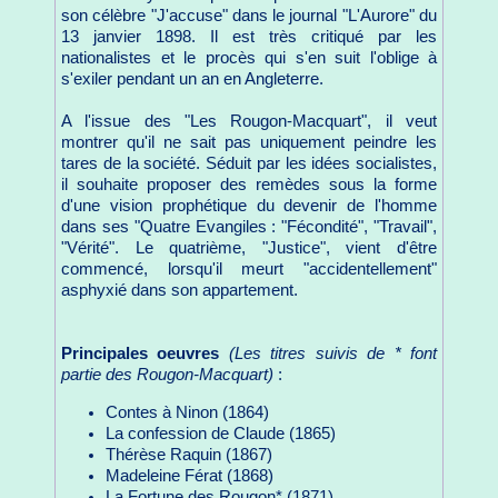
son célèbre "J'accuse" dans le journal "L'Aurore" du
13 janvier 1898. Il est très critiqué par les
nationalistes et le procès qui s'en suit l'oblige à
s'exiler pendant un an en Angleterre.
A l'issue des "Les Rougon-Macquart", il veut
montrer qu'il ne sait pas uniquement peindre les
tares de la société. Séduit par les idées socialistes,
il souhaite proposer des remèdes sous la forme
d'une vision prophétique du devenir de l'homme
dans ses "Quatre Evangiles : "Fécondité", "Travail",
"Vérité". Le quatrième, "Justice", vient d'être
commencé, lorsqu'il meurt "accidentellement"
asphyxié dans son appartement.
Principales oeuvres
(Les titres suivis de * font
partie des Rougon-Macquart)
:
Contes à Ninon (1864)
La confession de Claude (1865)
Thérèse Raquin (1867)
Madeleine Férat (1868)
La Fortune des Rougon* (1871)