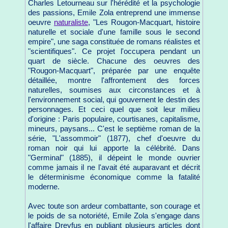
Charles Letourneau sur l'hérédité et la psychologie
des passions, Emile Zola entreprend une immense
oeuvre
naturaliste
, "Les Rougon-Macquart, histoire
naturelle et sociale d'une famille sous le second
empire", une saga constituée de romans réalistes et
"scientifiques". Ce projet l'occupera pendant un
quart de siècle. Chacune des oeuvres des
"Rougon-Macquart", préparée par une enquête
détaillée, montre l'affrontement des forces
naturelles, soumises aux circonstances et à
l'environnement social, qui gouvernent le destin des
personnages. Et ceci quel que soit leur milieu
d'origine : Paris populaire, courtisanes, capitalisme,
mineurs, paysans... C'est le septième roman de la
série, "L'assommoir" (1877), chef d'oeuvre du
roman noir qui lui apporte la célébrité. Dans
"Germinal" (1885), il dépeint le monde ouvrier
comme jamais il ne l'avait été auparavant et décrit
le déterminisme économique comme la fatalité
moderne.
Avec toute son ardeur combattante, son courage et
le poids de sa notoriété, Emile Zola s'engage dans
l'affaire Dreyfus en publiant plusieurs articles dont