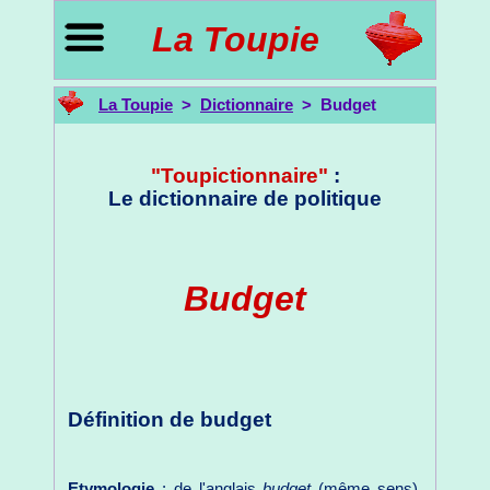
La Toupie
La Toupie
>
Dictionnaire
> Budget
"Toupictionnaire"
:
Le dictionnaire de politique
Budget
Définition de budget
Etymologie
: de l'anglais
budget
(même sens),