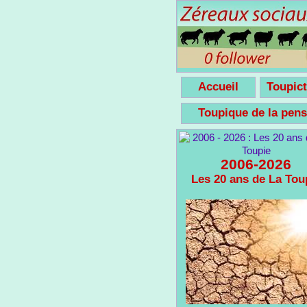
Accueil
Toupict
Toupique de la pe
2006-2026
Les 20 ans de La Tou