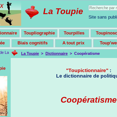
La Toupie
Site sans publi
ionnaire
Toupliographie
Tourpilles
Toupinos
nsée
Biais cognitifs
A tout prix
Toup'w
La Toupie
>
Dictionnaire
> Coopératisme
pie
"Toupictionnaire"
:
Le dictionnaire de politiq
Coopératisme