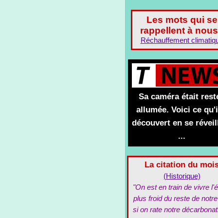
Les mots qui se
rappellent à nous
Réchauffement climatiq
Sa caméra était rest
allumée. Voici ce qu'i
découvert en se réveil
...
La citation du moi
(Historique)
"On est en train de vivre l'é
plus froid du reste de notre
si on rate notre décarbonat