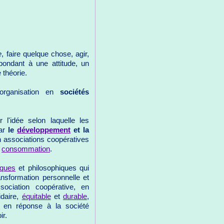
e
, faire quelque chose, agir,
ondant à une attitude, un
 théorie.
organisation en
sociétés
'idée selon laquelle les
par
le
développement
et la
en associations coopératives
a
consommation
.
iques
et philosophiques qui
formation personnelle et
ssociation coopérative, en
idaire,
équitable
et
durable
,
en réponse à la société
ir.