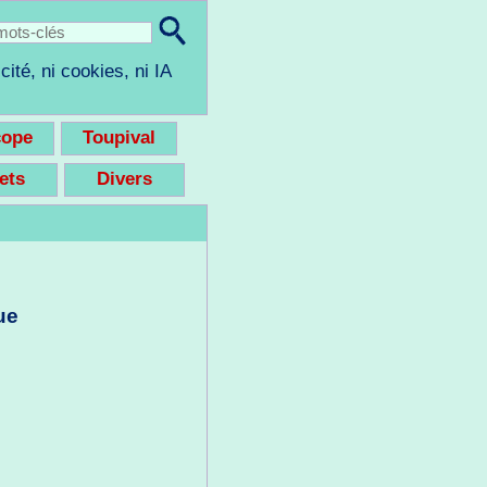
cité, ni cookies, ni IA
cope
Toupival
eets
Divers
ue