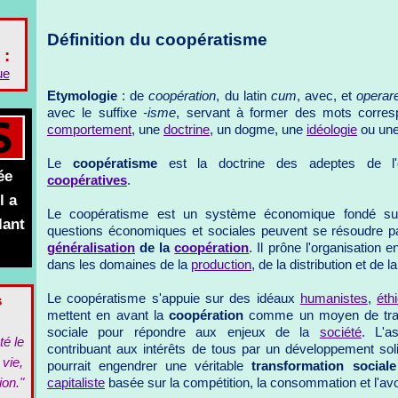
Définition du coopératisme
 :
ue
Etymologie
: de
coopération
, du latin
cum
, avec, et
operar
avec le suffixe
-isme
, servant à former des mots corresp
comportement
, une
doctrine
, un dogme, une
idéologie
ou une
Le
coopératisme
est la doctrine des adeptes de l'
ée
coopératives
.
l a
Le coopératisme est un système économique fondé sur l
lant
questions économiques et sociales peuvent se résoudre 
généralisation
de la
coopération
. Il prône l'organisation 
dans les domaines de la
production
, de la distribution et de l
s
Le coopératisme s'appuie sur des idéaux
humanistes
,
éth
mettent en avant la
coopération
comme un moyen de trans
sociale pour répondre aux enjeux de la
société
. L'a
té le
contribuant aux intérêts de tous par un développement sol
 vie,
pourrait engendrer une véritable
transformation sociale
ion."
capitaliste
basée sur la compétition, la consommation et l'avo