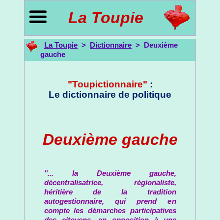
La Toupie
La Toupie
>
Dictionnaire
> Deuxième
gauche
"Toupictionnaire"
:
Le dictionnaire de politique
Deuxième gauche
"... la Deuxième gauche,
décentralisatrice, régionaliste,
héritière de la tradition
autogestionnaire, qui prend en
compte les démarches participatives
des citoyens, en opposition à une