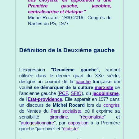
Première gauche, jacobine,
centralisatrice et étatique."
Michel Rocard - 1930-2016 - Congrès de
Nantes du PS, 1977
Définition de la Deuxième gauche
L'expression
"Deuxième gauche"
, surtout
utilisée dans le dernier quart du XXe siècle,
désigne un courant de la
gauche
française qui
voulait
se démarquer de la culture
marxiste
de
l'ancienne gauche (
PCF
,
SFIO
), du
jacobinisme
,
de l'
Etat-providence
. Elle apparait en 1977 dans
un discours de
Michel Rocard
lors du
congrès
de Nantes du
Parti socialiste
, où il exprime sa
sensibilité
girondine
, "
régionaliste
" et
"
autogestionnaire
", par
opposition
à la Première
gauche "jacobine" et "
étatiste
".