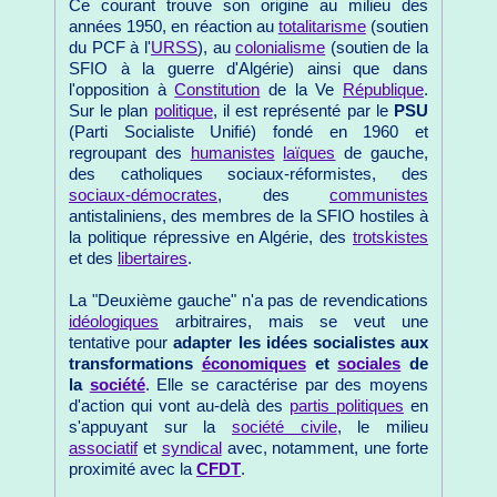
Ce courant trouve son origine au milieu des
années 1950, en réaction au
totalitarisme
(soutien
du PCF à l'
URSS
), au
colonialisme
(soutien de la
SFIO à la guerre d'Algérie) ainsi que dans
l'opposition à
Constitution
de la Ve
République
.
Sur le plan
politique
, il est représenté par le
PSU
(Parti Socialiste Unifié) fondé en 1960 et
regroupant des
humanistes
laïques
de gauche,
des catholiques sociaux-réformistes, des
sociaux-démocrates
, des
communistes
antistaliniens, des membres de la SFIO hostiles à
la politique répressive en Algérie, des
trotskistes
et des
libertaires
.
La "Deuxième gauche" n'a pas de revendications
idéologiques
arbitraires, mais se veut une
tentative pour
adapter les idées socialistes aux
transformations
économiques
et
sociales
de
la
société
. Elle se caractérise par des moyens
d'action qui vont au-delà des
partis politiques
en
s'appuyant sur la
société civile
, le milieu
associatif
et
syndical
avec, notamment, une forte
proximité avec la
CFDT
.