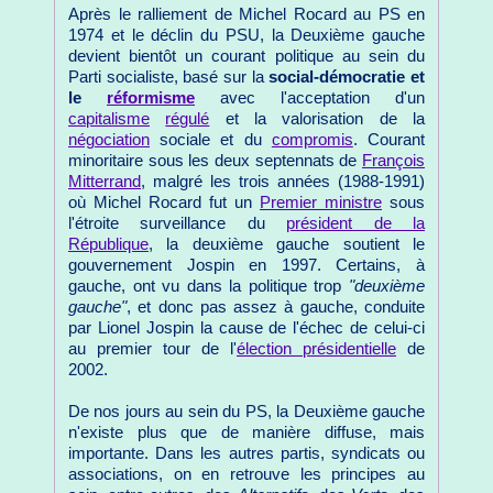
Après le ralliement de Michel Rocard au PS en
1974 et le déclin du PSU, la Deuxième gauche
devient bientôt un courant politique au sein du
Parti socialiste, basé sur la
social-démocratie et
le
réformisme
avec l'acceptation d'un
capitalisme
régulé
et la valorisation de la
négociation
sociale et du
compromis
. Courant
minoritaire sous les deux septennats de
François
Mitterrand
, malgré les trois années (1988-1991)
où Michel Rocard fut un
Premier ministre
sous
l'étroite surveillance du
président de la
République
, la deuxième gauche soutient le
gouvernement Jospin en 1997. Certains, à
gauche, ont vu dans la politique trop
"deuxième
gauche"
, et donc pas assez à gauche, conduite
par Lionel Jospin la cause de l'échec de celui-ci
au premier tour de l'
élection présidentielle
de
2002.
De nos jours au sein du PS, la Deuxième gauche
n'existe plus que de manière diffuse, mais
importante. Dans les autres partis, syndicats ou
associations, on en retrouve les principes au