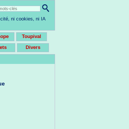
cité, ni cookies, ni IA
cope
Toupival
eets
Divers
ue