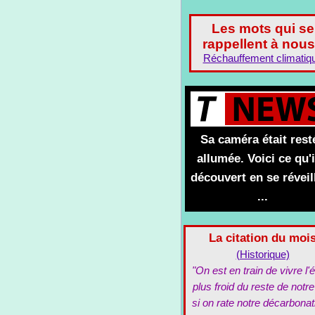
Les mots qui se
rappellent à nous
Réchauffement climatiq
Sa caméra était rest
allumée. Voici ce qu'i
découvert en se réveil
...
La citation du moi
(Historique)
"On est en train de vivre l'é
plus froid du reste de notre
si on rate notre décarbonat