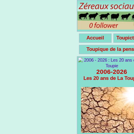
Accueil
Toupict
Toupique de la pe
2006-2026
Les 20 ans de La Tou