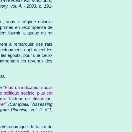
 Great Hanoi Rat Massacre,
ory, vol. 4, - 2003, p. 191-
m, sous le régime colonial
e primes en récompense de
ent fournir la queue du rat
rent à remarquer des rats
vietnamiens capturaient les
s les égouts, pour que ceux-
 augmentant les revenus des
at
.
ue
"Plus un indicateur social
 politique sociale, plus cet
e facteur de distorsion,
ler"
(Campbell, "Assessing
ram Planning, vol. 2, n°1,
que/économique de la loi de