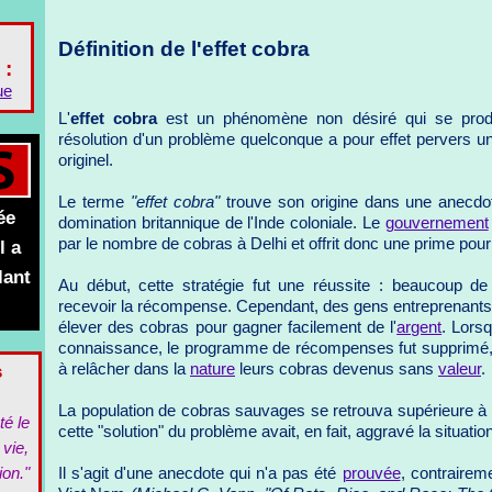
Définition de l'effet cobra
 :
ue
L'
effet cobra
est un phénomène non désiré qui se produi
résolution d'un problème quelconque a pour effet pervers 
originel.
Le terme
"effet cobra"
trouve son origine dans une anecdot
ée
domination britannique de l'Inde coloniale. Le
gouvernement
par le nombre de cobras à Delhi et offrit donc une prime pou
l a
lant
Au début, cette stratégie fut une réussite : beaucoup de
recevoir la récompense. Cependant, des gens entreprenant
élever des cobras pour gagner facilement de l'
argent
. Lors
connaissance, le programme de récompenses fut supprimé,
s
à relâcher dans la
nature
leurs cobras devenus sans
valeur
.
La population de cobras sauvages se retrouva supérieure à 
té le
cette "solution" du problème avait, en fait, aggravé la situation
 vie,
ion."
Il s'agit d'une anecdote qui n'a pas été
prouvée
, contrairem