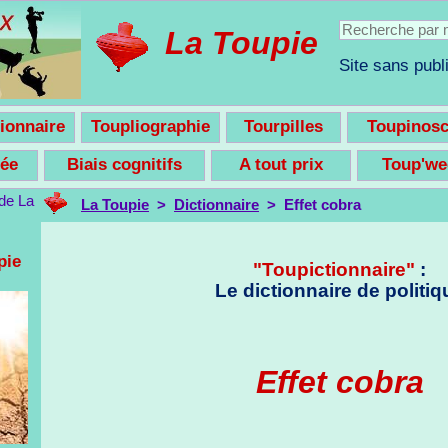
La Toupie
Site sans publi
ionnaire
Toupliographie
Tourpilles
Toupinos
nsée
Biais cognitifs
A tout prix
Toup'w
La Toupie
>
Dictionnaire
> Effet cobra
pie
"Toupictionnaire"
:
Le dictionnaire de politiq
Effet cobra