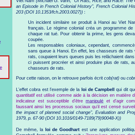
Viet Nam
(Michael G. Vann, "Of Rats, Rice, and Race: The
an Episode in French Colonial History", French Colonial Hist
203 (DOI 10.1353/fch.2003.0027))
:
Un incident similaire se produit à Hanoi au Viet Na
français. Le régime colonial créa un programme d
chaque rat tué. Pour obtenir la prime, les gens devai
coupée.
e
Les responsables coloniaux, cependant, commencè
sans queue à Hanoi. En effet, les chasseurs de rats 
rats, coupaient leurs queues puis les relâchaient dan
ci puissent procréer et ainsi produire plus de rats,
e
chasseurs de rats.
Pour cette raison, on le retrouve parfois écrit
cob(rat)
ou
cobr
L'effet cobra est l'exemple de la
loi de Campbell
qui dit q
quantitatif est utilisé comme aide à la décision en matière de
indicateur est susceptible d'être
manipulé
et d'agir comm
faussant ainsi les processus sociaux qu'il est censé surveil
the impact of planned social change", Evaluation and Prog
1979, p. 67-90 (DOI 10.1016/0149-7189(79)90048-X))
De même, la
loi de Goodhart
est une application politi