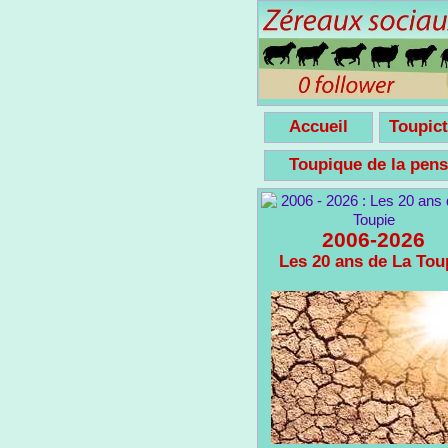
Accueil
Toupict
Toupique de la pe
2006-2026
Les 20 ans de La Tou