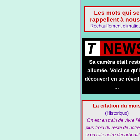
Les mots qui se
rappellent à nous
Réchauffement climatiq
Sa caméra était rest
allumée. Voici ce qu'i
découvert en se réveil
...
La citation du moi
(Historique)
"On est en train de vivre l'é
plus froid du reste de notre
si on rate notre décarbonat