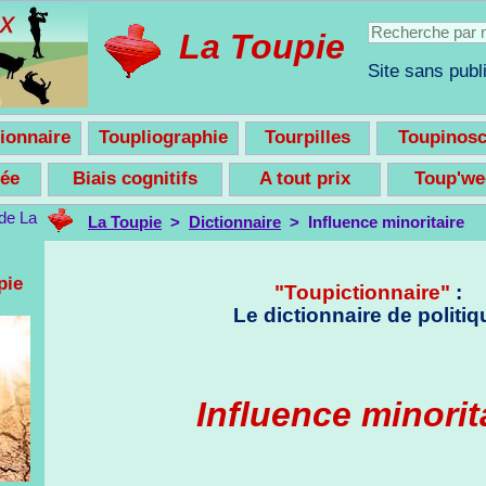
La Toupie
Site sans publi
ionnaire
Toupliographie
Tourpilles
Toupinos
nsée
Biais cognitifs
A tout prix
Toup'w
La Toupie
>
Dictionnaire
> Influence minoritaire
pie
"Toupictionnaire"
:
Le dictionnaire de politiq
Influence minorit