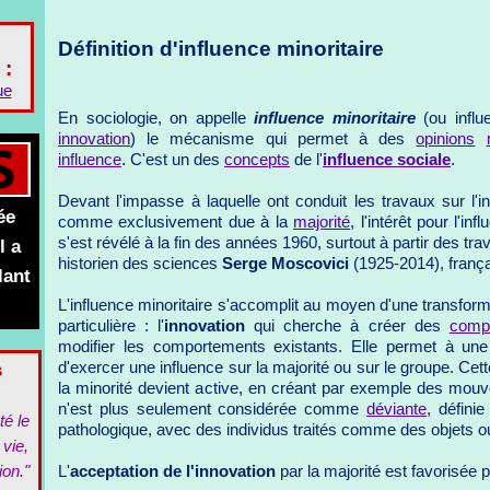
Définition d'influence minoritaire
 :
ue
En sociologie, on appelle
influence minoritaire
(ou influe
innovation
) le mécanisme qui permet à des
opinions
influence
. C'est un des
concepts
de l'
influence sociale
.
Devant l'impasse à laquelle ont conduit les travaux sur l'i
ée
comme exclusivement due à la
majorité
, l'intérêt pour l'in
s'est révélé à la fin des années 1960, surtout à partir des tr
l a
historien des sciences
Serge Moscovici
(1925-2014), frança
lant
L'influence minoritaire s'accomplit au moyen d'une transfor
particulière : l'
innovation
qui cherche à créer des
comp
modifier les comportements existants. Elle permet à une
s
d'exercer une influence sur la majorité ou sur le groupe. Cett
la minorité devient active, en créant par exemple des mo
n'est plus seulement considérée comme
déviante
, défini
té le
pathologique, avec des individus traités comme des objets o
 vie,
ion."
L'
acceptation de l'innovation
par la majorité est favorisée p