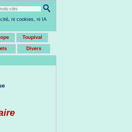
cité, ni cookies, ni IA
cope
Toupival
eets
Divers
ue
aire