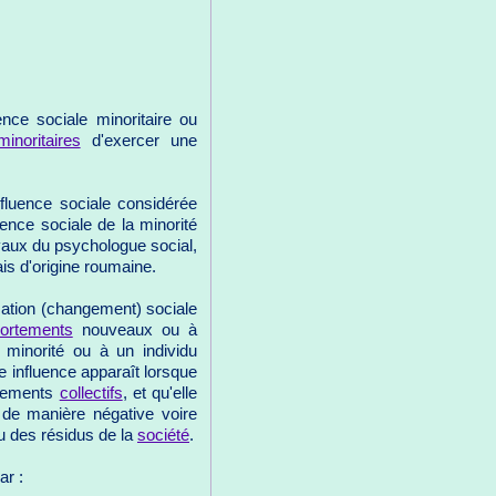
nce sociale minoritaire ou
minoritaires
d'exercer une
nfluence sociale considérée
fluence sociale de la minorité
avaux du psychologue social,
is d'origine roumaine.
mation (changement) sociale
ortements
nouveaux ou à
 minorité ou à un individu
e influence apparaît lorsque
uvements
collectifs
, et qu'elle
e de manière négative voire
u des résidus de la
société
.
ar :