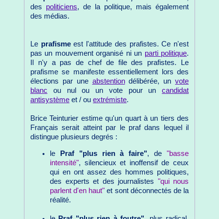
des
politiciens
, de la politique, mais également
des médias.
Le
prafisme
est l'attitude des prafistes. Ce n'est
pas un mouvement organisé ni un
parti politique
.
Il n'y a pas de chef de file des prafistes. Le
prafisme se manifeste essentiellement lors des
élections par une
abstention
délibérée, un
vote
blanc
ou nul ou un vote pour un
candidat
antisystème
et / ou
extrémiste
.
Brice Teinturier estime qu'un quart à un tiers des
Français serait atteint par le praf dans lequel il
distingue plusieurs degrés :
le
Praf "plus rien à faire"
, de
"basse
intensité"
, silencieux et inoffensif de ceux
qui en ont assez des hommes politiques,
des experts et des journalistes
"qui nous
parlent d'en haut"
et sont déconnectés de la
réalité.
le
Praf "plus rien à foutre"
, plus radical,