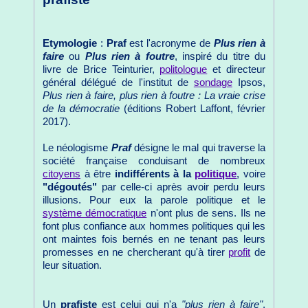
Etymologie
:
Praf
est l'acronyme de
Plus rien à
faire
ou
Plus rien à foutre
, inspiré du titre du
livre de Brice Teinturier,
politologue
et directeur
général délégué de l'institut de
sondage
Ipsos,
Plus rien à faire, plus rien à foutre : La vraie crise
de la démocratie
(éditions Robert Laffont, février
2017).
Le néologisme
Praf
désigne le mal qui traverse la
société française conduisant de nombreux
citoyens
à être
indifférents à la
politique
, voire
"dégoutés"
par celle-ci après avoir perdu leurs
illusions. Pour eux la parole politique et le
système démocratique
n'ont plus de sens. Ils ne
font plus confiance aux hommes politiques qui les
ont maintes fois bernés en ne tenant pas leurs
promesses en ne chercherant qu'à tirer
profit
de
leur situation.
Un
prafiste
est celui qui n'a
"plus rien à faire"
,