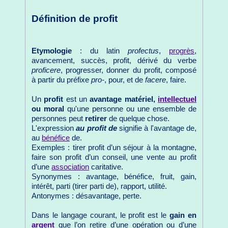
Définition de profit
Etymologie
: du latin
profectus
,
progrès
,
avancement, succès, profit, dérivé du verbe
proficere
, progresser, donner du profit, composé
à partir du préfixe
pro-
, pour, et de
facere
, faire.
Un
profit
est un
avantage matériel,
intellectuel
ou moral
qu'une personne ou une ensemble de
personnes peut
retirer
de quelque chose.
L'expression
au profit de
signifie à l'avantage de,
au
bénéfice
de.
Exemples : tirer profit d’un séjour à la montagne,
faire son profit d’un conseil, une vente au profit
d’une
association
caritative.
Synonymes : avantage, bénéfice, fruit, gain,
intérêt, parti (tirer parti de), rapport, utilité.
Antonymes : désavantage, perte.
Dans le langage courant, le profit est le
gain en
argent
que l’on retire d’une opération ou d’une