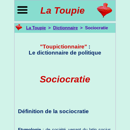
La Toupie
La Toupie
>
Dictionnaire
> Sociocratie
"Toupictionnaire"
:
Le dictionnaire de politique
Sociocratie
Définition de la sociocratie
Etymologie
: de
société
, venant du latin
socius
,