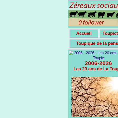
Accueil
Toupict
Toupique de la pe
2006-2026
Les 20 ans de La Tou