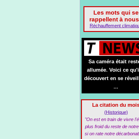
Les mots qui se
rappellent à nous
Réchauffement climatiq
Sa caméra était rest
allumée. Voici ce qu'i
découvert en se réveil
...
La citation du moi
(Historique)
"On est en train de vivre l'é
plus froid du reste de notre
si on rate notre décarbonat