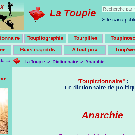
La Toupie
Site sans publi
ionnaire
Toupliographie
Tourpilles
Toupinos
nsée
Biais cognitifs
A tout prix
Toup'w
La Toupie
>
Dictionnaire
> Anarchie
pie
"Toupictionnaire"
:
Le dictionnaire de politiq
Anarchie