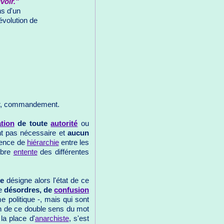
voir."
s d'un
Révolution de
ir, commandement.
tion
de toute
autorité
ou
t pas nécessaire et
aucun
ence de
hiérarchie
entre les
ibre
entente
des différentes
ie
désigne alors l'état de ce
de
désordres, de
confusion
e politique -, mais qui sont
on de ce double sens du mot
 la place d'
anarchiste
, s'est