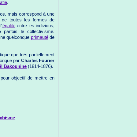
atie
.
aos, mais correspond à une
 de toutes les formes de
l'
égalité
entre les individus,
e parfois le collectivisme.
t une quelconque
primauté
de
tique que très partiellement
éorique par
Charles Fourier
ël Bakounine
(1814-1876).
pour objectif de mettre en
rchisme