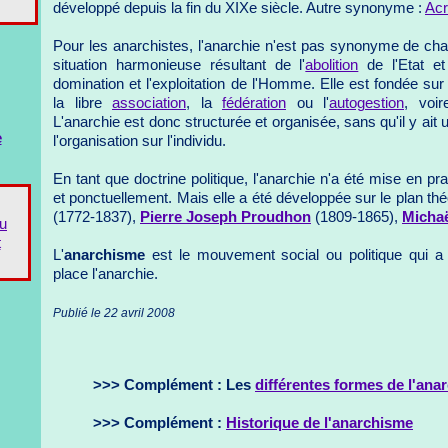
développé depuis la fin du XIXe siècle. Autre synonyme :
Acr
Pour les anarchistes, l'anarchie n'est pas synonyme de ch
situation harmonieuse résultant de l'
abolition
de l'Etat et
domination et l'exploitation de l'Homme. Elle est fondée sur 
la libre
association
, la
fédération
ou l'
autogestion
, voir
L'anarchie est donc structurée et organisée, sans qu'il y ai
e
l'organisation sur l'individu.
En tant que doctrine politique, l'anarchie n'a été mise en pra
et ponctuellement. Mais elle a été développée sur le plan th
(1772-1837),
Pierre Joseph Proudhon
(1809-1865),
Micha
du
t
L'
anarchisme
est le mouvement social ou politique qui a 
place l'anarchie.
Publié le 22 avril 2008
>>> Complément : Les
différentes formes de l'ana
>>> Complément :
Historique de l'anarchisme