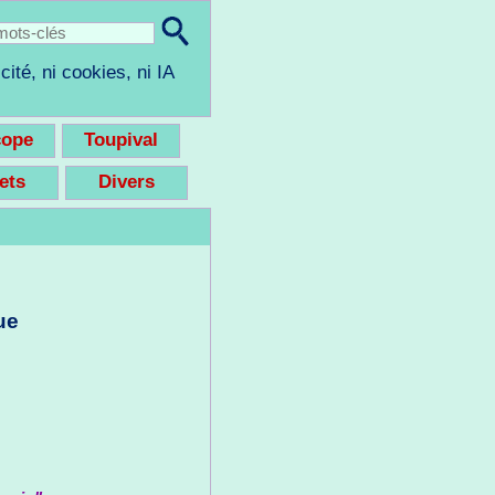
cité, ni cookies, ni IA
cope
Toupival
eets
Divers
ue