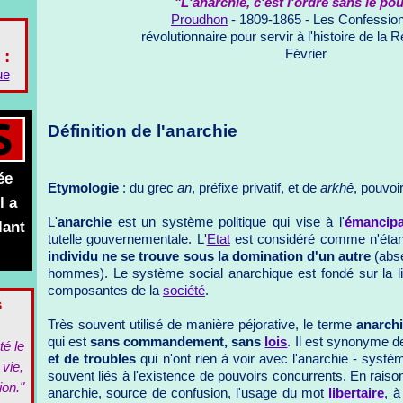
"L'anarchie, c'est l'ordre sans le pou
Proudhon
- 1809-1865 - Les Confession
révolutionnaire pour servir à l'histoire de la 
Février
 :
ue
Définition de l'anarchie
ée
Etymologie
: du grec
an
, préfixe privatif, et de
arkhê
, pouvo
l a
L'
anarchie
est un système politique qui vise à l'
émancipa
lant
tutelle gouvernementale. L'
Etat
est considéré comme n'étan
individu ne se trouve sous la domination d'un autre
(abs
hommes). Le système social anarchique est fondé sur la l
composantes de la
société
.
s
Très souvent utilisé de manière péjorative, le terme
anarch
qui est
sans commandement, sans
lois
. Il est synonyme 
té le
et de troubles
qui n'ont rien à voir avec l'anarchie - systèm
 vie,
souvent liés à l'existence de pouvoirs concurrents. En rais
ion."
anarchie, source de confusion, l'usage du mot
libertaire
, à