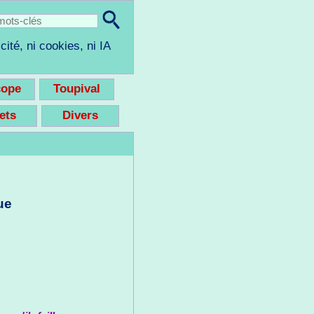
cité, ni cookies, ni IA
cope
Toupival
eets
Divers
ue