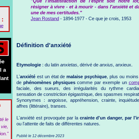
"Que l'insatisfaction de l'esprit soit notre lot
résigner à vivre - et à mourir - dans l'anxiété et da
une de mes certitudes."
Jean Rostand
- 1894-1977 - Ce que je crois, 1953
 :
ue
Définition d'anxiété
ée
Etymologie
: du latin
anxietas
, dérivé de
anxius
, anxieux.
l a
L'
anxiété
est un état de
malaise psychique
, plus ou moins
lant
de
phénomènes physiques
comme par exemple un
comp
faciale, des sueurs, des irrégularités du rythme card
sensation de constriction épigastrique, des spasmes respirato
Synonymes : angoisse, appréhension, crainte, inquiétude
s
affres (littéraire), transes.
L'anxiété est provoquée par la
crainte d'un danger, par l'
té le
ou l'attente de faits de différentes natures.
 vie,
ion."
Publié le 12 décembre 2023