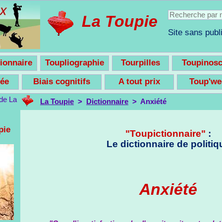
La Toupie
Site sans publi
ionnaire
Toupliographie
Tourpilles
Toupinos
nsée
Biais cognitifs
A tout prix
Toup'w
La Toupie
>
Dictionnaire
> Anxiété
pie
"Toupictionnaire"
:
Le dictionnaire de politiq
Anxiété