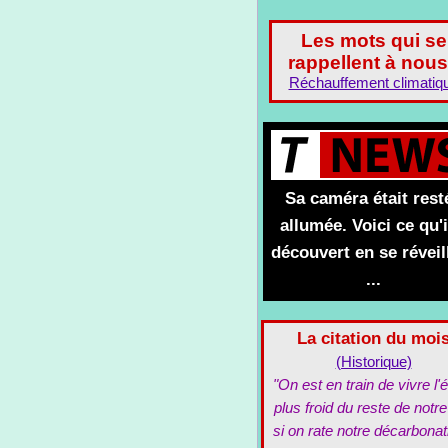
Les mots qui se
rappellent à nous
Réchauffement climatiq
Sa caméra était rest
allumée. Voici ce qu'i
découvert en se réveil
...
La citation du moi
(Historique)
"On est en train de vivre l'é
plus froid du reste de notre
si on rate notre décarbonat