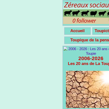
Accueil
Toupict
Toupique de la pe
2006-2026
Les 20 ans de La Tou