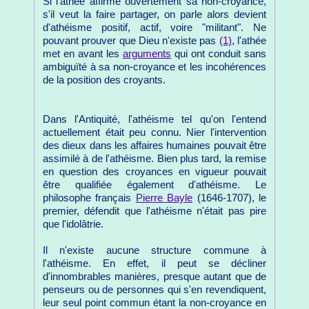
Si l'athée affirme ouvertement sa non-croyance,
s'il veut la faire partager, on parle alors devient
d'athéisme positif, actif, voire "militant". Ne
pouvant prouver que Dieu n'existe pas
(1)
, l'athée
met en avant les
arguments
qui ont conduit sans
ambiguïté à sa non-croyance et les incohérences
de la position des croyants.
Dans l'Antiquité, l'athéisme tel qu'on l'entend
actuellement était peu connu. Nier l'intervention
des dieux dans les affaires humaines pouvait être
assimilé à de l'athéisme. Bien plus tard, la remise
en question des croyances en vigueur pouvait
être qualifiée également d'athéisme. Le
philosophe français
Pierre Bayle
(1646-1707), le
premier, défendit que l'athéisme n'était pas pire
que l'idolâtrie.
Il n'existe aucune structure commune à
l'athéisme. En effet, il peut se décliner
d'innombrables manières, presque autant que de
penseurs ou de personnes qui s'en revendiquent,
leur seul point commun étant la non-croyance en