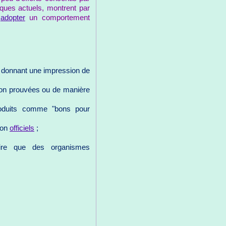
ques actuels, montrent par
à
adopter
un comportement
 donnant une impression de
on prouvées ou de manière
produits comme "bons pour
non
officiels
;
roire que des organismes