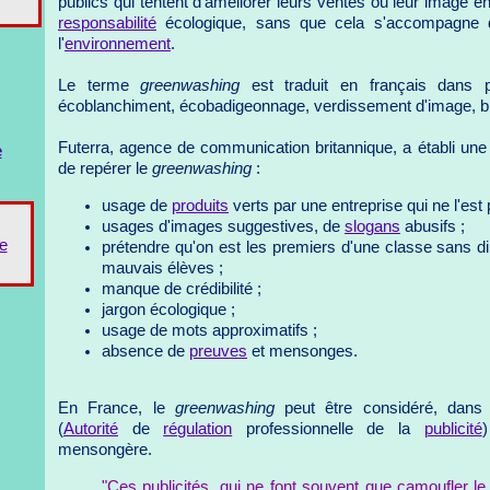
publics qui tentent d'améliorer leurs ventes ou leur image e
responsabilité
écologique, sans que cela s'accompagne de
l'
environnement
.
Le terme
greenwashing
est traduit en français dans pl
écoblanchiment, écobadigeonnage, verdissement d'image, bl
Futerra, agence de communication britannique, a établi une 
e
de repérer le
greenwashing
:
usage de
produits
verts par une entreprise qui ne l'est 
usages d'images suggestives, de
slogans
abusifs ;
e
prétendre qu'on est les premiers d'une classe sans d
mauvais élèves ;
manque de crédibilité ;
jargon écologique ;
usage de mots approximatifs ;
absence de
preuves
et mensonges.
En France, le
greenwashing
peut être considéré, dans 
(
Autorité
de
régulation
professionnelle de la
publicité
mensongère.
"Ces publicités, qui ne font souvent que camoufler le