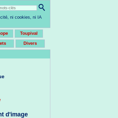
cité, ni cookies, ni IA
cope
Toupival
eets
Divers
ue
g
t d'image