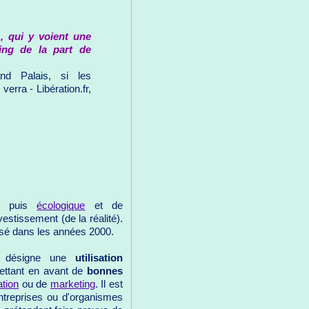
, qui y voient une
ing de la part de
d Palais, si les
erra - Libération.fr,
t, puis
écologique
et de
estissement (de la réalité).
risé dans les années 2000.
 désigne une
utilisation
ttant en avant de
bonnes
tion
ou de
marketing
. Il est
treprises ou d'organismes