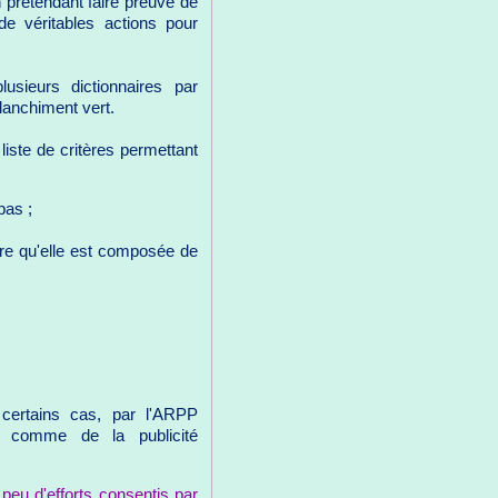
n prétendant faire preuve de
 véritables actions pour
usieurs dictionnaires par
anchiment vert.
liste de critères permettant
pas ;
ire qu'elle est composée de
certains cas, par l'ARPP
) comme de la publicité
 peu d'efforts consentis par