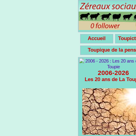
Accueil
Toupict
Toupique de la pe
2006-2026
Les 20 ans de La Tou