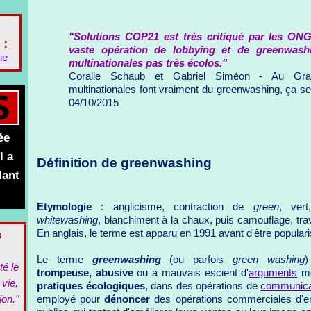
"Solutions COP21 est très critiqué par les ONG
 :
vaste opération de lobbying et de greenwash
ue
multinationales pas très écolos."
Coralie Schaub et Gabriel Siméon - Au Gran
multinationales font vraiment du greenwashing, ça se v
04/10/2015
ée
l a
Définition de greenwashing
lant
Etymologie
: anglicisme, contraction de
green
, ver
whitewashing
, blanchiment à la chaux, puis camouflage, trav
s
En anglais, le terme est apparu en 1991 avant d'être popula
Le terme
greenwashing
(ou parfois
green washing
)
té le
trompeuse, abusive
ou à mauvais escient d'
arguments
me
 vie,
pratiques écologiques
, dans des opérations de
communica
ion."
employé pour
dénoncer
des opérations commerciales d'en