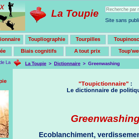
La Toupie
Site sans publi
ionnaire
Toupliographie
Tourpilles
Toupinos
nsée
Biais cognitifs
A tout prix
Toup'w
La Toupie
>
Dictionnaire
> Greenwashing
pie
"Toupictionnaire"
:
Le dictionnaire de politiq
Greenwashin
Ecoblanchiment, verdissemen