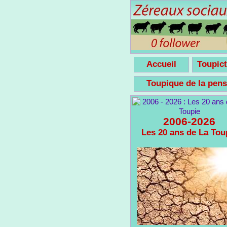
Accueil
Toupict
Toupique de la pe
2006-2026
Les 20 ans de La Tou