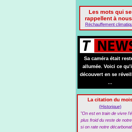
Les mots qui se
rappellent à nous
Réchauffement climatiq
Sa caméra était rest
allumée. Voici ce qu'i
découvert en se réveil
...
La citation du moi
(Historique)
"On est en train de vivre l'é
plus froid du reste de notre
si on rate notre décarbonat