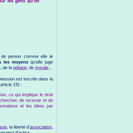
pour les gens qu'on
e de penser comme elle le
s les moyens
qu'elle juge
, de la
religion
, de
morale
...
xpression est inscrite dans la
rticle 19) :
on, ce qui implique le droit
 chercher, de recevoir et de
formations et les idées par
esse
, la liberté d'
association
,
espect d'autrui.