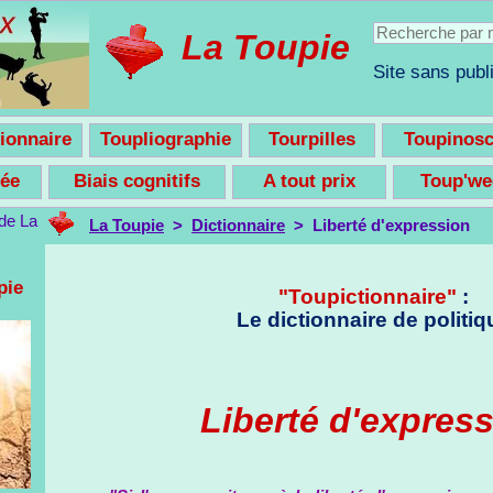
La Toupie
Site sans publi
ionnaire
Toupliographie
Tourpilles
Toupinos
nsée
Biais cognitifs
A tout prix
Toup'w
La Toupie
>
Dictionnaire
> Liberté d'expression
pie
"Toupictionnaire"
:
Le dictionnaire de politiq
Liberté d'expres