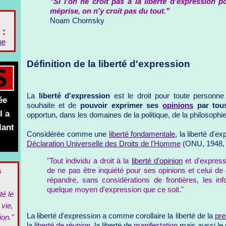
"Si l'on ne croit pas à la liberté d'expression 
méprise, on n'y croit pas du tout."
Noam Chomsky
 :
ue
Définition de la liberté d'expression
La
liberté d'expression
est le droit pour toute personn
ée
souhaite et de
pouvoir exprimer ses
opinions
par tou
l a
opportun, dans les domaines de la politique, de la philosophie
lant
Considérée comme une
liberté fondamentale
, la liberté d'e
Déclaration Universelle des Droits de l'Homme
(ONU, 1948, a
"Tout individu a droit à la
liberté d'opinion
et d'expressi
s
de ne pas être inquiété pour ses opinions et celui de
répandre, sans considérations de frontières, les in
quelque moyen d'expression que ce soit."
té le
 vie,
La liberté d'expression a comme corollaire la liberté de la
pr
ion."
la
liberté de réunion
, la liberté de
manifestation
mais aussi le r