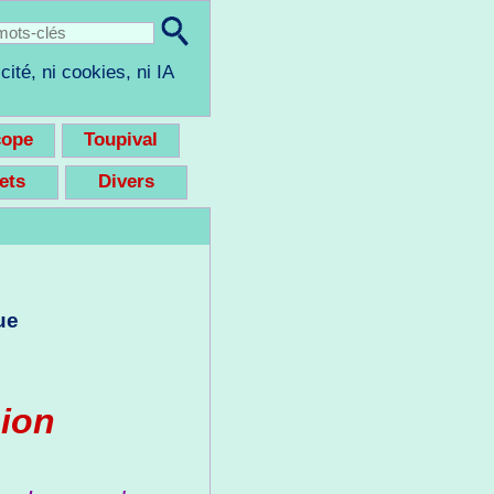
cité, ni cookies, ni IA
cope
Toupival
eets
Divers
ue
sion