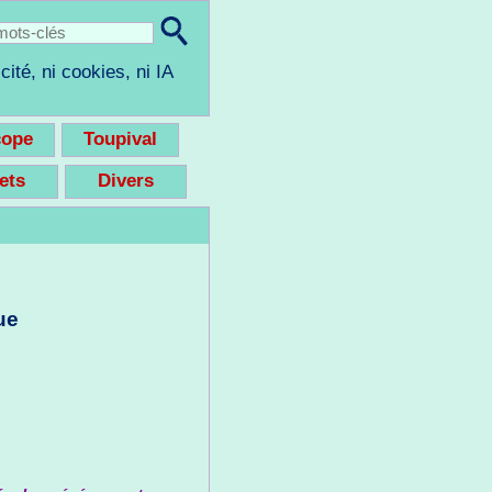
cité, ni cookies, ni IA
cope
Toupival
eets
Divers
ue