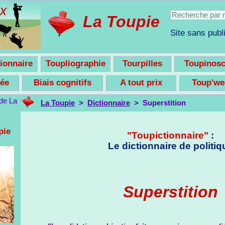
La Toupie
Site sans publi
ionnaire
Toupliographie
Tourpilles
Toupinos
nsée
Biais cognitifs
A tout prix
Toup'w
La Toupie
>
Dictionnaire
> Superstition
pie
"Toupictionnaire"
:
Le dictionnaire de politiq
Superstition