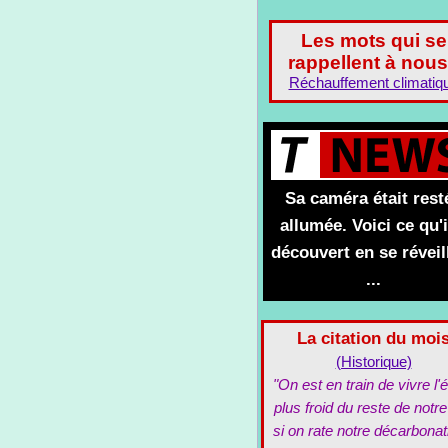
Les mots qui se
rappellent à nous
Réchauffement climatiq
Sa caméra était rest
allumée. Voici ce qu'i
découvert en se réveil
...
La citation du moi
(Historique)
"On est en train de vivre l'é
plus froid du reste de notre
si on rate notre décarbonat