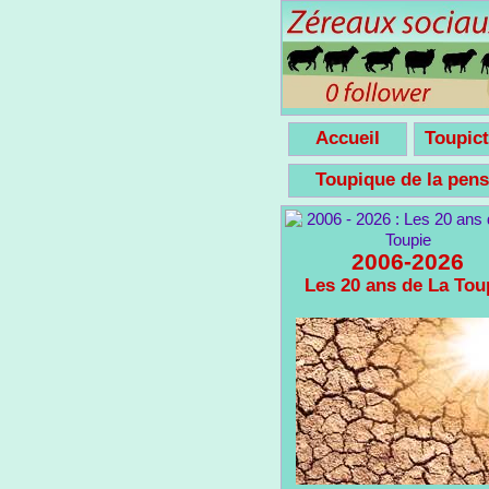
Accueil
Toupict
Toupique de la pe
2006-2026
Les 20 ans de La Tou