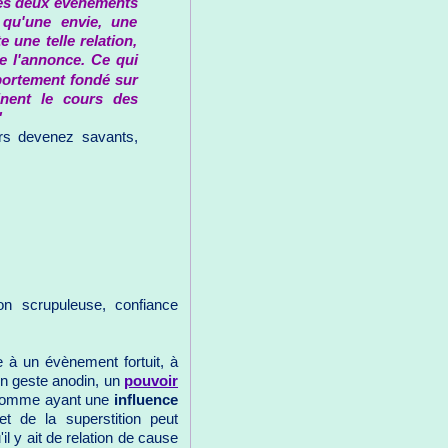
liés deux événements
 qu'une envie, une
une telle relation,
e l'annonce. Ce qui
portement fondé sur
inent le cours des
"
rs devenez savants,
ion scrupuleuse, confiance
 à un évènement fortuit, à
 un geste anodin, un
pouvoir
omme ayant une
influence
et de la superstition peut
il y ait de relation de cause