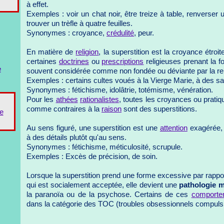
à effet.
Exemples : voir un chat noir, être treize à table, renverser u
trouver un trèfle à quatre feuilles.
Synonymes : croyance,
crédulité
, peur.
En matière de
religion
, la superstition est la croyance étroi
certaines
doctrines
ou
prescriptions
religieuses prenant la f
e
souvent considérée comme non fondée ou déviante par la relig
Exemples : certains cultes voués à la Vierge Marie, à des sai
Synonymes : fétichisme, idolâtrie, totémisme, vénération.
Pour les
athées
rationalistes
, toutes les croyances ou prati
comme contraires à la
raison
sont des superstitions.
e
Au sens figuré, une superstition est une
attention
exagérée, 
à des détails plutôt qu'au sens.
Synonymes : fétichisme, méticulosité, scrupule.
Exemples : Excès de précision, de soin.
Lorsque la superstition prend une forme excessive par rapport
qui est socialement acceptée, elle devient une
pathologie m
la paranoïa ou de la psychose. Certains de ces
comporte
dans la catégorie des TOC (troubles obsessionnels compulsi