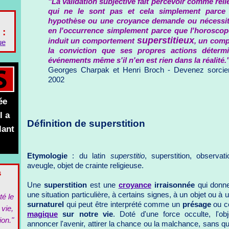
"La validation subjective fait percevoir comme re
qui ne le sont pas et cela simplement parce
hypothèse ou une croyance demande ou nécessite 
en l'occurrence simplement parce que l'horoscop
 :
superstitieux
induit un comportement
, un com
ue
la conviction que ses propres actions déterm
événements même s'il n'en est rien dans la réalité.
Georges Charpak et Henri Broch - Devenez sorcie
2002
ée
l a
Définition de superstition
lant
Etymologie
: du latin
superstitio
, superstition, observat
aveugle, objet de crainte religieuse.
s
Une
superstition
est une
croyance
irraisonnée
qui donne
une situation particulière, à certains signes, à un objet ou à
té le
surnaturel
qui peut être interprété comme un
présage
ou c
 vie,
magique
sur notre vie
. Doté d'une force occulte, l'obj
ion."
annoncer l'avenir, attirer la chance ou la malchance, sans qu'