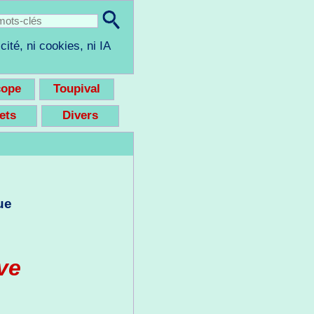
cité, ni cookies, ni IA
cope
Toupival
eets
Divers
ue
ive