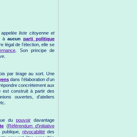
s appelée
liste citoyenne et
ée à
aucun
parti politique
e légal de l'élection, elle se
ernance
. Son principe de
ve.
ois par tirage au sort. Une
yens
dans l'élaboration d'un
e répondre concrètement aux
est construit à partir des
ns ouvertes, d'ateliers
tc.
ique du
pouvoir
davantage
te
(
Référendum d’initiative
n publique,
révocabilité
des