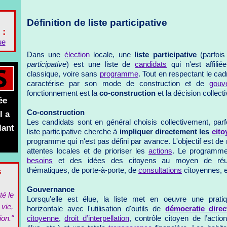
Définition de liste participative
 :
ue
Dans une
élection
locale, une
liste participative
(parfoi
participative
) est une liste de
candidats
qui n'est affili
classique, voire sans
programme
. Tout en respectant le cadr
caractérise par son mode de construction et de
gouv
fonctionnement est la
co-construction
et la décision collecti
ée
Co-construction
l a
Les candidats sont en général choisis collectivement, parf
lant
liste participative cherche à
impliquer directement les
cito
programme qui n'est pas défini par avance. L'objectif est d
attentes locales et de prioriser les
actions
. Le programme 
besoins
et des idées des citoyens au moyen de réunio
s
thématiques, de porte-à-porte, de
consultations
citoyennes, e
Gouvernance
té le
Lorsqu'elle est élue, la liste met en oeuvre une prat
 vie,
horizontale avec l'utilisation d'outils de
démocratie direc
ion."
citoyenne
,
droit d’interpellation
, contrôle citoyen de l’actio