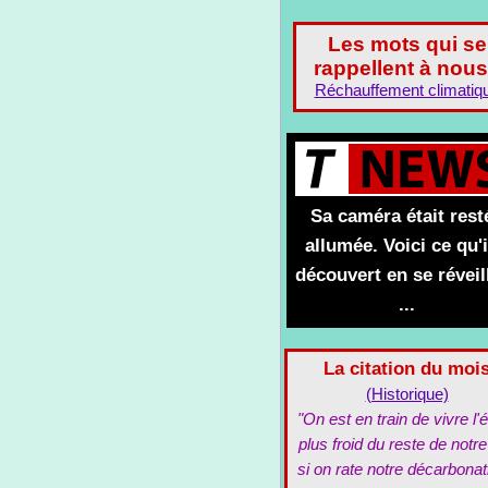
Les mots qui se
rappellent à nous
Réchauffement climatiq
Sa caméra était rest
allumée. Voici ce qu'i
découvert en se réveil
...
La citation du moi
(Historique)
"On est en train de vivre l'é
plus froid du reste de notre
si on rate notre décarbonat