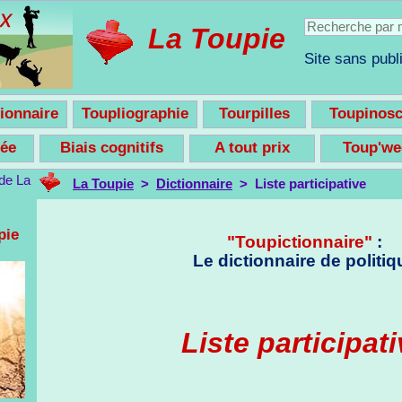
La Toupie
Site sans publi
ionnaire
Toupliographie
Tourpilles
Toupinos
nsée
Biais cognitifs
A tout prix
Toup'w
La Toupie
>
Dictionnaire
> Liste participative
pie
"Toupictionnaire"
:
Le dictionnaire de politiq
Liste participat