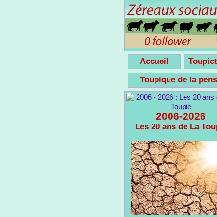
Accueil
Toupict
Toupique de la pe
2006-2026
Les 20 ans de La Tou