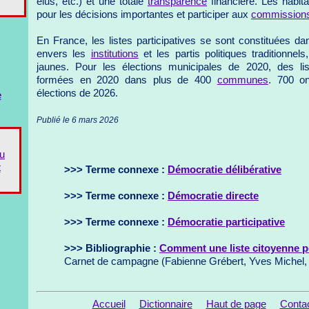
élus, etc.) et une totale
transparence
financière. Les habit
pour les décisions importantes et participer aux
commission
En France, les listes participatives se sont constituées d
envers les
institutions
et les partis politiques traditionnel
jaunes. Pour les élections municipales de 2020, des lis
formées en 2020 dans plus de 400
communes
. 700 o
élections de 2026.
e
Publié le 6 mars 2026
du
t
>>> Terme connexe :
Démocratie délibérative
>>> Terme connexe :
Démocratie directe
>>> Terme connexe :
Démocratie participative
>>> Bibliographie :
Comment une liste citoyenne p
Carnet de campagne (Fabienne Grébert, Yves Michel,
Accueil
Dictionnaire
Haut de page
Conta