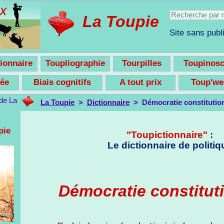
La Toupie
Site sans publi
ionnaire
Toupliographie
Tourpilles
Toupinos
nsée
Biais cognitifs
A tout prix
Toup'w
La Toupie
>
Dictionnaire
> Démocratie constitution
pie
"Toupictionnaire"
:
Le dictionnaire de politiq
Démocratie constitut