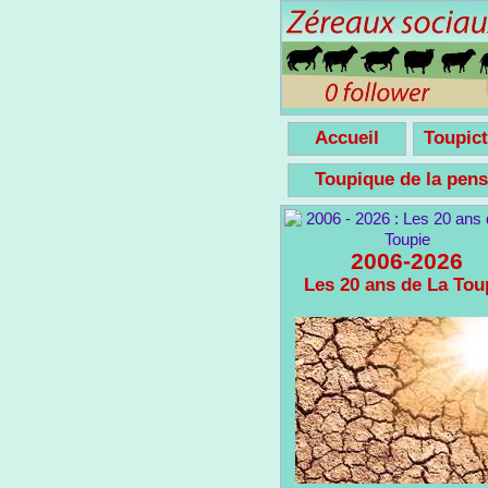
Accueil
Toupict
Toupique de la pe
2006-2026
Les 20 ans de La Tou