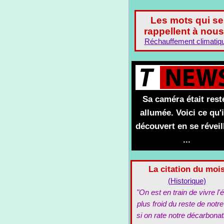
Les mots qui se
rappellent à nous
Réchauffement climatiq
Sa caméra était rest
allumée. Voici ce qu'i
découvert en se réveil
...
La citation du moi
(Historique)
"On est en train de vivre l'é
plus froid du reste de notre
si on rate notre décarbonat