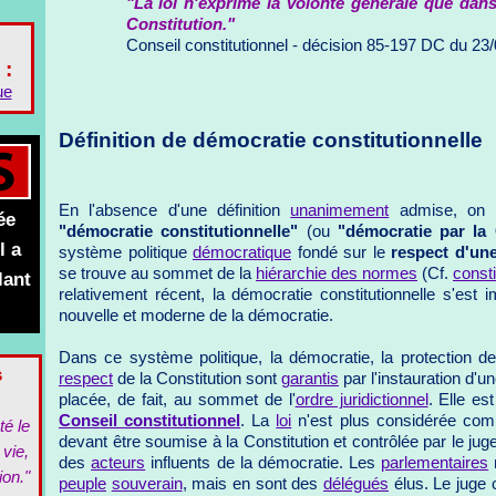
"La loi n'exprime la volonté générale que dans
Constitution."
Conseil constitutionnel - décision 85-197 DC du 23
 :
ue
Définition de démocratie constitutionnelle
En l'absence d'une définition
unanimement
admise, on pe
ée
"démocratie constitutionnelle"
(ou
"démocratie par la 
l a
système politique
démocratique
fondé sur le
respect d'un
se trouve au sommet de la
hiérarchie des normes
(Cf.
const
lant
relativement récent, la démocratie constitutionnelle s'e
nouvelle et moderne de la démocratie.
Dans ce système politique, la démocratie, la protection 
s
respect
de la Constitution sont
garantis
par l'instauration d'u
placée, de fait, au sommet de l'
ordre juridictionnel
. Elle es
Conseil constitutionnel
. La
loi
n'est plus considérée com
té le
devant être soumise à la Constitution et contrôlée par le juge 
 vie,
des
acteurs
influents de la démocratie. Les
parlementaires
n
ion."
peuple
souverain
, mais en sont des
délégués
élus. Le juge 