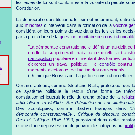
les textes de loi sont conformes à la volonté du peuple sou
Constitution.
La démocratie constitutionnelle permet notamment, entre d
aux
minorités
d'intervenir dans la formation de la
volonté gé
considération leurs points de vue dans les lois et les déci
par la procédure de la
question prioritaire de constitutionnalit
e
"La démocratie constitutionnelle définit un au-delà de
qu'elle la supprimerait mais parce qu'elle la transf
participation
populaire en inventant des formes particul
d'exercer un travail politique : le
contrôle
continu
du
moments électoraux, de l'action des gouvernants."
t
(Dominique Rousseau - La justice constitutionnelle en
Certains auteurs, comme Stéphane Rials, professeur des fac
ce système politique le retour d'une forme de théolog
constitutionnel jouerait le rôle du grand prêtre de la
religio
artificialisme et idolâtrie. Sur l'hésitation du constitutionnal
Des sociologues, comme Bastien François dans
"J
démocratie constitutionnelle : Critique du discours constit
Droit et Politique, PUF, 1993
, perçoivent dans cette transfo
risque d'une dépossession du pouvoir des citoyens au
profit