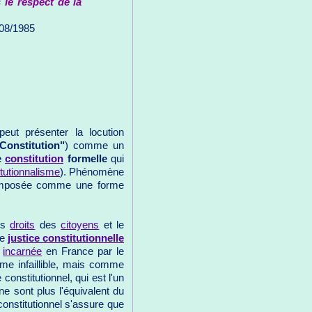
 le respect de la
/08/1985
ut présenter la locution
Constitution"
) comme un
e
constitution
formelle
qui
itutionnalisme
). Phénomène
st imposée comme une forme
des
droits
des
citoyens
et le
ne
justice constitutionnelle
t
incarnée
en France par le
me infaillible, mais comme
constitutionnel, qui est l'un
e sont plus l'équivalent du
constitutionnel s'assure que