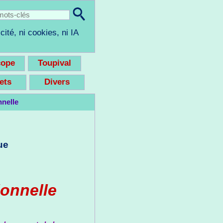
cité, ni cookies, ni IA
cope
Toupival
eets
Divers
nelle
ue
ionnelle