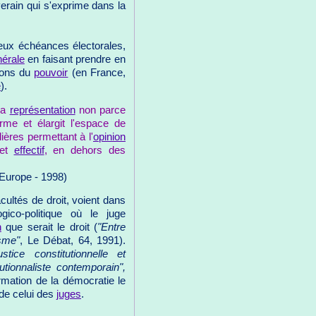
verain qui s'exprime dans la
eux échéances électorales,
nérale
en faisant prendre en
sions du
pouvoir
(en France,
é
).
 la
représentation
non parce
orme et élargit l'espace de
ières permettant à l'
opinion
 et
effectif
, en dehors des
 Europe - 1998)
ultés de droit, voient dans
ico-politique où le juge
n
que serait le droit (
"Entre
isme"
, Le Débat, 64, 1991).
ustice constitutionnelle et
utionnaliste contemporain",
rmation de la démocratie le
de celui des
juges
.