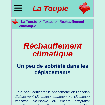
La Toupie
La Toupie
>
Textes
> Réchauffement
climatique
Réchauffement
climatique
Un peu de sobriété dans les
déplacements
On a beau édulcorer le phénomène en l'appelant
dérèglement climatique, changement climatique,
transition climatique
ou encore
adaptation