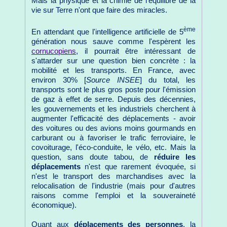
Mais la physique et la chimie de l'équilibre de la
vie sur Terre n'ont que faire des miracles.
ème
En attendant que l'intelligence artificielle de 5
génération nous sauve comme l'espèrent les
cornucopiens
, il pourrait être intéressant de
s'attarder sur une question bien concrète : la
mobilité et les transports. En France, avec
environ 30% [
Source INSEE
] du total, les
transports sont le plus gros poste pour l'émission
de gaz à effet de serre. Depuis des décennies,
les gouvernements et les industriels cherchent à
augmenter l'efficacité des déplacements - avoir
des voitures ou des avions moins gourmands en
carburant ou à favoriser le trafic ferroviaire, le
covoiturage, l'éco-conduite, le vélo, etc. Mais la
question, sans doute tabou, de
réduire les
déplacements
n'est que rarement évoquée, si
n'est le transport des marchandises avec la
relocalisation de l'industrie (mais pour d'autres
raisons comme l'emploi et la souveraineté
économique).
Quant aux
déplacements des personnes
, la