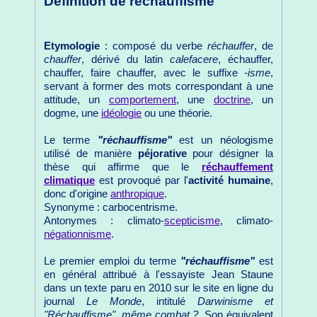
Définition de réchauffisme
Etymologie
: composé du verbe
réchauffer
, de
chauffer
, dérivé du latin
calefacere
, échauffer,
chauffer, faire chauffer, avec le suffixe
-isme
,
servant à former des mots correspondant à une
attitude, un
comportement
, une
doctrine
, un
dogme, une
idéologie
ou une théorie.
Le terme
"réchauffisme"
est un néologisme
utilisé de manière
péjorative
pour désigner la
thèse qui affirme que le
réchauffement
climatique
est provoqué par l'
activité humaine
,
donc d'origine
anthropique
.
Synonyme : carbocentrisme.
Antonymes : climato-
scepticisme
, climato-
négationnisme
.
Le premier emploi du terme
"réchauffisme"
est
en général attribué à l'essayiste Jean Staune
dans un texte paru en 2010 sur le site en ligne du
journal
Le Monde
, intitulé
Darwinisme et
"Réchauffisme", même combat ?
. Son équivalent