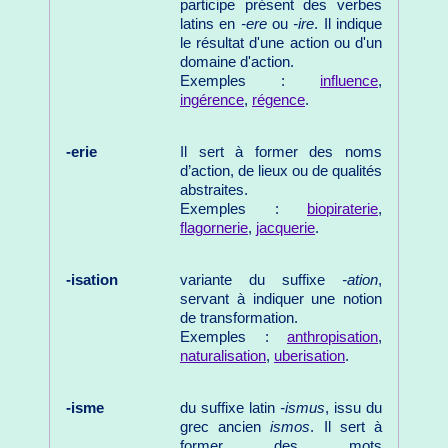
participe présent des verbes
latins en
-ere
ou
-ire
. Il indique
le résultat d'une action ou d'un
domaine d'action.
Exemples :
influence
,
ingérence
,
régence
.
-erie
Il sert à former des noms
d’action, de lieux ou de qualités
abstraites.
Exemples :
biopiraterie
,
flagornerie
,
jacquerie
.
-isation
variante du suffixe
-ation
,
servant à indiquer une notion
de transformation.
Exemples :
anthropisation
,
naturalisation
,
uberisation
.
-isme
du suffixe latin
-ismus
, issu du
grec ancien
ismos
. Il sert à
former des mots