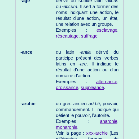
-age
dérivé du suffixe latin
-aticus
ou
-aticum
. Il sert à former des
noms indiquant une action, le
résultat d'une action, un état,
une relation avec un groupe.
Exemples :
esclavage
,
réseautage
,
suffrage
-ance
du latin
-antia
dérivé du
participe présent des verbes
latins en
-are
. Il indique le
résultat d'une action ou d'un
domaine d'action.
Exemples :
alternance
,
croissance
,
suppléance
.
-archie
du grec ancien
arkhê
, pouvoir,
commandement. Il indique qui
détient le pouvoir, l'autorité.
Exemples :
anarchie
,
monarchie
.
Voir la page :
xxx-archie
(Les